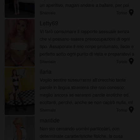
un aperitivo, magari andare a ballare, per poi
location_on
finire la serata con del sano e buon sesso.
Shemale
Torino
Letty69
Vi farò consumare il rapporto sessuale senza
che vi possano essere preoccupazioni di ogni
tipo. Assaporate il mio corpo profumato, liscio e
perfetto sotto ogni punto di vista e preparatevi a
location_on
vivere quel tipo di sensazione unica e
Shemale
Torino
indescrivibile.
ilaria
Voglio sentire sussurrarmi all’orecchio tante
parole in lingua straniera che non conosco:
meglio ancora se saranno parole erotiche ed
eccitanti, perché, anche se non capirò nulla, mi
location_on
farò prendere dall’immaginazione.
Shemale
Torino
mantide
Non sto cercando uomini particolari, con
determinate caratteristiche fisiche, la cosa