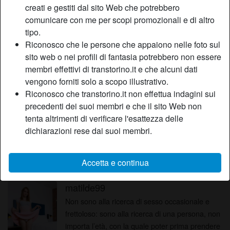
creati e gestiti dal sito Web che potrebbero
comunicare con me per scopi promozionali e di altro
Paoletta36
tipo.
Dobbiamo scopare e questo è quello che
Riconosco che le persone che appaiono nelle foto sul
insieme possiamo fare meglio, se poi si instaura
sito web o nei profili di fantasia potrebbero non essere
anche un bel rapporto perché no. Io in realtà
membri effettivi di transtorino.it e che alcuni dati
nell'amore ho perso la fiducia ma chi lo sa ,che
vengono forniti solo a scopo illustrativo.
location_on
non posso di nuovo trovarla in te?
Shemale
Torino
Riconosco che transtorino.it non effettua indagini sui
precedenti dei suoi membri e che il sito Web non
Silavana
tenta altrimenti di verificare l'esattezza delle
Ho sempre vissuto la mia vita senza farmi mai
dichiarazioni rese dai suoi membri.
troppi problemi e finora con questo mio modo di
fare mi sono trovata abbastanza bene, quindi
contattarmi e cerchiamo di vivere esperienze
Accetta e continua
location_on
uniche dal punto di vista sessuali, che ne dici?
Shemale
Torino
Ti aspetto.
matilde99
Non sono alla ricerca di sesso occasionale e
frettoloso: sono alla ricerca di una persona, non
importa l’età, con la quale poter prima prendere