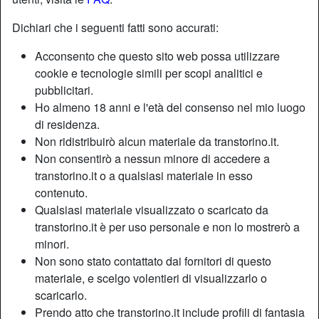
Dichiari che i seguenti fatti sono accurati:
Qual è il tuo sesso?
Acconsento che questo sito web possa utilizzare
cookie e tecnologie simili per scopi analitici e
Provincia
pubblicitari.
Ho almeno 18 anni e l'età del consenso nel mio luogo
di residenza.
Non ridistribuirò alcun materiale da transtorino.it.
Città
Non consentirò a nessun minore di accedere a
transtorino.it o a qualsiasi materiale in esso
contenuto.
Qualsiasi materiale visualizzato o scaricato da
Qual è la tua data di nascita?
transtorino.it è per uso personale e non lo mostrerò a
minori.
Non sono stato contattato dai fornitori di questo
Accetto i
termini d'uso
, la privacy policy, l'uso di profili di fantasia, il
materiale, e scelgo volentieri di visualizzarlo o
trattamento dei dati personali e la ricezione di mail commerciali.
scaricarlo.
Registrati
Prendo atto che transtorino.it include profili di fantasia