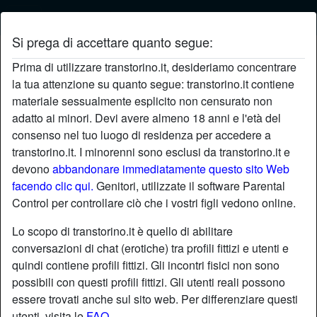
Si prega di accettare quanto segue:
Registrati su Trans Torino
Prima di utilizzare transtorino.it, desideriamo concentrare
Iscriviti su Trans Torino e incontra splendide Transessuali
la tua attenzione su quanto segue: transtorino.it contiene
vicino a te! Registrarti è completamente gratuito e riceverai
materiale sessualmente esplicito non censurato non
messaggi gratuiti se attivi la tua e-mail. Cosa stai
adatto ai minori. Devi avere almeno 18 anni e l'età del
aspettando?
consenso nel tuo luogo di residenza per accedere a
transtorino.it. I minorenni sono esclusi da transtorino.it e
devono
abbandonare immediatamente questo sito Web
Scegli un nickname
facendo clic qui.
Genitori, utilizzate il software Parental
Control per controllare ciò che i vostri figli vedono online.
Lo scopo di transtorino.it è quello di abilitare
Indirizzo e-mail
conversazioni di chat (erotiche) tra profili fittizi e utenti e
quindi contiene profili fittizi. Gli incontri fisici non sono
possibili con questi profili fittizi. Gli utenti reali possono
Password
essere trovati anche sul sito web. Per differenziare questi
utenti, visita le
FAQ
.