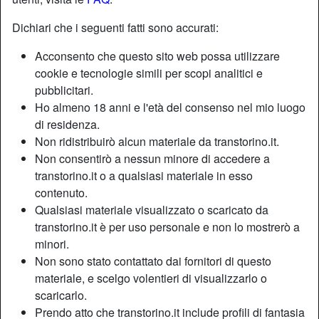
Dichiari che i seguenti fatti sono accurati:
Acconsento che questo sito web possa utilizzare
cookie e tecnologie simili per scopi analitici e
pubblicitari.
Ho almeno 18 anni e l'età del consenso nel mio luogo
di residenza.
Non ridistribuirò alcun materiale da transtorino.it.
Non consentirò a nessun minore di accedere a
transtorino.it o a qualsiasi materiale in esso
contenuto.
Qualsiasi materiale visualizzato o scaricato da
Nickname:
Patriziavera
transtorino.it è per uso personale e non lo mostrerò a
Età:
34
minori.
Paese:
Italia
Non sono stato contattato dai fornitori di questo
Provincia:
Torino
materiale, e scelgo volentieri di visualizzarlo o
Sesso:
Shemale
scaricarlo.
Sessualità:
Bisessuale
Prendo atto che transtorino.it include profili di fantasia