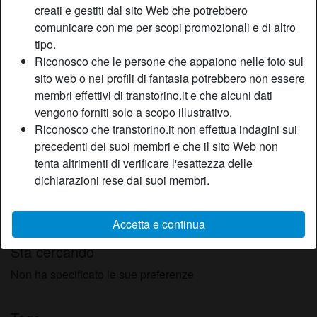
creati e gestiti dal sito Web che potrebbero
Relazione:
Single
comunicare con me per scopi promozionali e di altro
Colore dei capelli:
Castana
tipo.
Colore degli occhi:
Castani
Riconosco che le persone che appaiono nelle foto sul
Depilata:
Sì
sito web o nei profili di fantasia potrebbero non essere
Fumatrice:
Sì
membri effettivi di transtorino.it e che alcuni dati
vengono forniti solo a scopo illustrativo.
Descrizione
Riconosco che transtorino.it non effettua indagini sui
person_pin
precedenti dei suoi membri e che il sito Web non
Ex giramondo si è finalmente sistemata in casa, cerca
tenta altrimenti di verificare l'esattezza delle
uomo bello e bravo che voglia vivere il vero amore!Ma
dichiarazioni rese dai suoi membri.
soprattutto deve sapere che sia il vero amore! io sono una
ragazza tutta da amare! sono una compagna che da
sempre tutto al proprio uomo
Accetta e continua
Sta cercando
Non ha specificato le sue preferenze