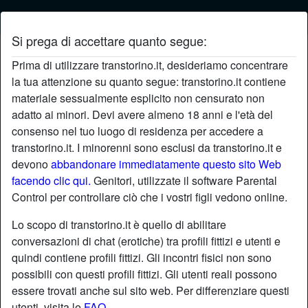
Si prega di accettare quanto segue:
Profilo di patriziavera
Prima di utilizzare transtorino.it, desideriamo concentrare
la tua attenzione su quanto segue: transtorino.it contiene
materiale sessualmente esplicito non censurato non
adatto ai minori. Devi avere almeno 18 anni e l'età del
consenso nel tuo luogo di residenza per accedere a
transtorino.it. I minorenni sono esclusi da transtorino.it e
devono
abbandonare immediatamente questo sito Web
facendo clic qui.
Genitori, utilizzate il software Parental
Control per controllare ciò che i vostri figli vedono online.
Lo scopo di transtorino.it è quello di abilitare
conversazioni di chat (erotiche) tra profili fittizi e utenti e
quindi contiene profili fittizi. Gli incontri fisici non sono
possibili con questi profili fittizi. Gli utenti reali possono
essere trovati anche sul sito web. Per differenziare questi
star
chat
Aggiungi
Chatta adesso
utenti, visita le
FAQ
.