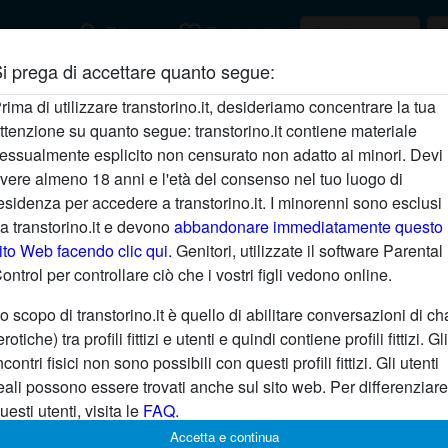
search
favorite_border
Ricerca
Registrati
i prega di accettare quanto segue:
Descrizione
rima di utilizzare transtorino.it, desideriamo concentrare la tua
ttenzione su quanto segue: transtorino.it contiene materiale
Non ha ancora inserito una descrizione
essualmente esplicito non censurato non adatto ai minori. Devi
Sta cercando
vere almeno 18 anni e l'età del consenso nel tuo luogo di
esidenza per accedere a transtorino.it. I minorenni sono esclusi
Non ha specificato le sue preferenze
a transtorino.it e devono
abbandonare immediatamente questo
ito Web facendo clic qui.
Genitori, utilizzate il software Parental
ontrol per controllare ciò che i vostri figli vedono online.
o scopo di transtorino.it è quello di abilitare conversazioni di ch
erotiche) tra profili fittizi e utenti e quindi contiene profili fittizi. Gli
ncontri fisici non sono possibili con questi profili fittizi. Gli utenti
eali possono essere trovati anche sul sito web. Per differenziare
uesti utenti, visita le
FAQ
.
Accetta e continua